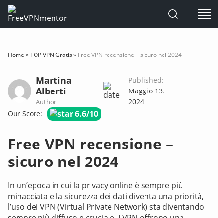
Skip
to
Home
»
TOP VPN Gratis
»
Free VPN recensione – sicuro nel 2024
content
Martina
Published:
Alberti
Maggio 13,
2024
Author
6.6/10
Our Score:
Free VPN recensione –
sicuro nel 2024
In un’epoca in cui la privacy online è sempre più
minacciata e la sicurezza dei dati diventa una priorità,
l’uso dei VPN (Virtual Private Network) sta diventando
sempre più diffuso e cruciale. I VPN offrono una